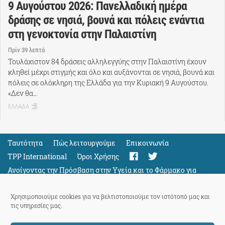
9 Αυγούστου 2026: Πανελλαδική ημέρα
δράσης σε νησιά, βουνά και πόλεις ενάντια
στη γενοκτονία στην Παλαιστίνη
Πρίν 39 λεπτά
Τουλάχιστον 84 δράσεις αλληλεγγύης στην Παλαιστίνη έχουν
κληθεί μέχρι στιγμής και όλο και αυξάνονται σε νησιά, βουνά και
πόλεις σε ολόκληρη της Ελλάδα για την Κυριακή 9 Αυγούστου.
«Δεν θα…
ΕΛΛΑΔΑ
Ταυτότητα
Πώς λειτουργούμε
Eπικοινωνία
TPP International
Όροι Χρήσης
Ανοίγοντας την Πρόσβαση στην Υγεία και το Φάρμακο για
Όλους
Support
Χρησιμοποιούμε cookies για να βελτιστοποιούμε τον ιστότοπό μας και
τις υπηρεσίες μας.