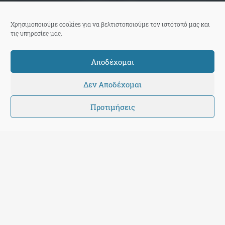
Χρησιμοποιούμε cookies για να βελτιστοποιούμε τον ιστότοπό μας και
τις υπηρεσίες μας.
Αποδέχομαι
Δεν Αποδέχομαι
Προτιμήσεις
Θέα Μανούρα
6 Μαρτίου 2016
|
22:05:36
Σχόλια