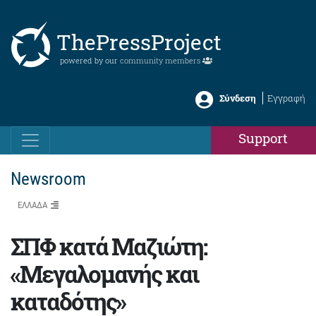
ThePressProject
powered by our
community members
Σύνδεση
Εγγραφή
Support
Newsroom
ΕΛΛΑΔΑ
ΣΠΦ κατά Μαζιώτη:
«Μεγαλομανής και
καταδότης»