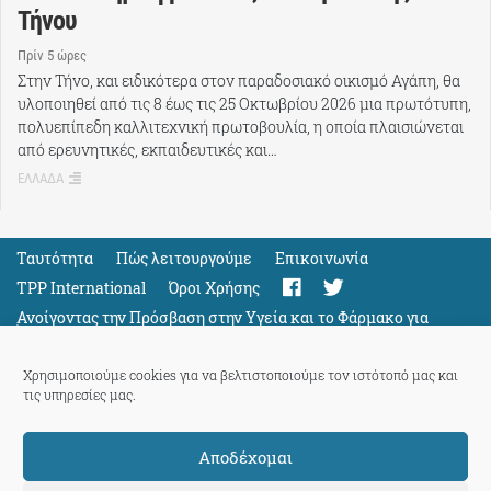
Τήνου
Πρίν 5 ώρες
Στην Τήνο, και ειδικότερα στον παραδοσιακό οικισμό Αγάπη, θα
υλοποιηθεί από τις 8 έως τις 25 Οκτωβρίου 2026 μια πρωτότυπη,
πολυεπίπεδη καλλιτεχνική πρωτοβουλία, η οποία πλαισιώνεται
από ερευνητικές, εκπαιδευτικές και…
ΕΛΛΑΔΑ
Ταυτότητα
Πώς λειτουργούμε
Eπικοινωνία
TPP International
Όροι Χρήσης
Ανοίγοντας την Πρόσβαση στην Υγεία και το Φάρμακο για
Όλους
Support
Χρησιμοποιούμε cookies για να βελτιστοποιούμε τον ιστότοπό μας και
τις υπηρεσίες μας.
Αποδέχομαι
ThePressProject