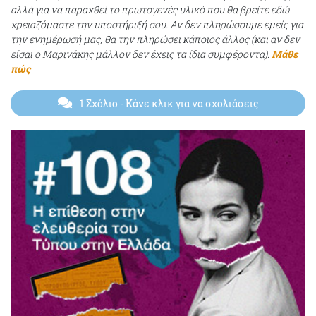
αλλά για να παραχθεί το πρωτογενές υλικό που θα βρείτε εδώ
χρειαζόμαστε την υποστήριξή σου. Αν δεν πληρώσουμε εμείς για
την ενημέρωσή μας, θα την πληρώσει κάποιος άλλος (και αν δεν
είσαι ο Μαρινάκης μάλλον δεν έχεις τα ίδια συμφέροντα).
Μάθε
πώς
1 Σχόλιο
- Κάνε κλικ για να σχολιάσεις