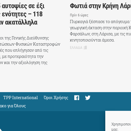
 αυτοψίες σε έξι
Φωτιά στην Κρήνη Λάρ
 ενότητες – 118
Πρίν 6 ώρες
αν ακατάλληλα
Πυρκαγιά ξέσπασε το απόγευμα 
γεωργική έκταση στην περιοχή 
Φαρσάλων, στη Λάρισα, με τις π
χοι της Γενικής Διεύθυνσης
κινητοποιούνται άμεσα.
πτώσεων Φυσικών Καταστροφών
ΕΛΛΑΔΑ
ές που επλήγησαν από τις
, με προτεραιότητα την
ν και την αξιολόγηση της
TPP International
Όροι Χρήσης
ακο για Όλους
Χρησιμοποιο
μας.