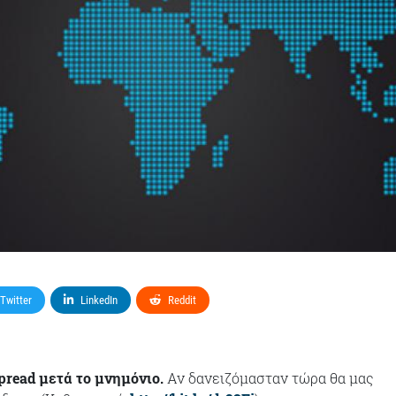
Twitter
LinkedIn
Reddit
pread μετά το μνημόνιο.
Αν δανειζόμασταν τώρα θα μας