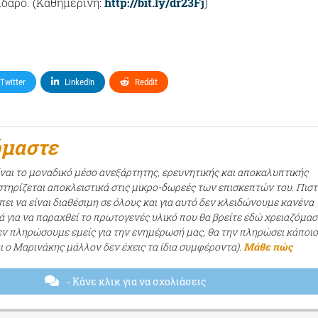
ιδαρο. (Καθημερινή:
http://bit.ly/dr23Fj
)
Twitter
LinkedIn
Reddit
όμαστε
ίναι το μοναδικό μέσο ανεξάρτητης, ερευνητικής και αποκαλυπτικής
τηρίζεται αποκλειστικά στις μικρο-δωρεές των επισκεπτών του. Πισ
ει να είναι διαθέσιμη σε όλους και για αυτό δεν κλειδώνουμε κανένα
ά για να παραχθεί το πρωτογενές υλικό που θα βρείτε εδώ χρειαζόμασ
εν πληρώσουμε εμείς για την ενημέρωσή μας, θα την πληρώσει κάποι
αι ο Μαρινάκης μάλλον δεν έχεις τα ίδια συμφέροντα).
Μάθε πώς
- Κάνε κλικ για να σχολιάσεις