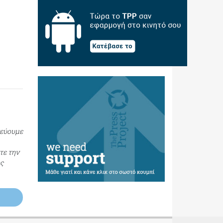
τεύουμε
τε την
ος