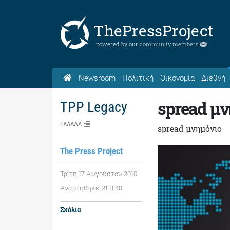
ThePressProject
powered by our
community members
Newsroom
Πολιτική
Οικονομία
Διεθνή
spread μν
TPP Legacy
ΕΛΛΑΔΑ
spread μνημόνιο
The Press Project
Τρίτη 17 Αυγούστου 2010
Αναρτήθηκε: 21:11:40
Σχόλια