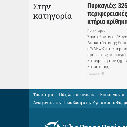
Στην
Πυρκαγιές: 325
περιφερειακές
κατηγορία
κτήρια κρίθηκ
Πρίν 4 ώρες
Συνεχίζονται οι έλεγ
Αποκατάστασης Επι
(ΓΔΑΕΦΚ) στις περιοχ
πρόσφατες πυρκαγιές
καταγραφή των ζημιώ
κατάστασης…
ΕΛΛΑΔΑ
Ταυτότητα
Πώς λειτουργούμε
Eπικοινωνία
Ανοίγοντας την Πρόσβαση στην Υγεία και το Φάρμ