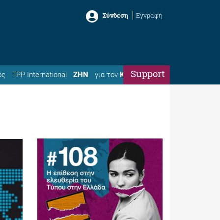
Σύνδεση
Εγγραφή
Support
ός
TPP International
ΖΗΝ
για τον
Κώστα