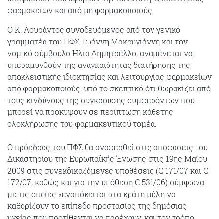
φαρμακείων και από μη φαρμακοποιούς
Ο Κ. Λουράντος συνοδευόμενος από τον γενικό
γραμματέα του ΠΦΣ, Ιωάννη Μακρυγιάννη και τον
νομικό σύμβουλο Ηλία Δημητρέλλο, αναμένεται να
υπεραμυνθούν της αναγκαιότητας διατήρησης της
αποκλειστικής ιδιοκτησίας και λειτουργίας φαρμακείων
από φαρμακοποιούς, υπό το σκεπτικό ότι θωρακίζει από
τους κινδύνους της σύγκρουσης συμφερόντων που
μπορεί να προκύψουν σε περίπτωση κάθετης
ολοκλήρωσης του φαρμακευτικού τομέα.
Ο πρόεδρος του ΠΦΣ θα αναφερθεί στις αποφάσεις του
Δικαστηρίου της Ευρωπαϊκής Ένωσης στις 19ης Μαΐου
2009 στις συνεκδικαζόμενες υποθέσεις (C 171/07 και C
172/07, καθώς και για την υπόθεση C 531/06) σύμφωνα
με τις οποίες «εναπόκειται στα κράτη μέλη να
καθορίζουν το επίπεδο προστασίας της δημόσιας
υγείας που προτίθενται να παρέχουν, και τον τρόπο