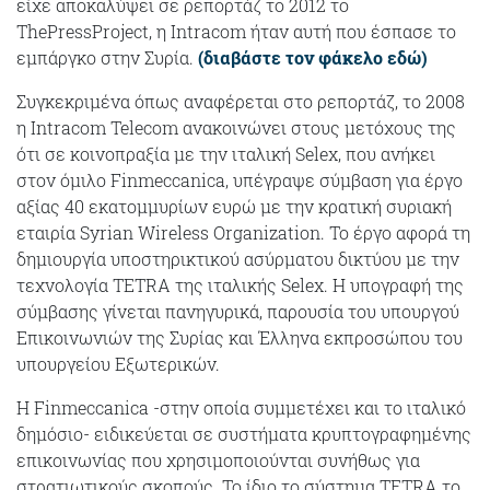
είχε αποκαλύψει σε ρεπορτάζ το 2012 το
ThePressProject, η Intracom ήταν αυτή που έσπασε το
εμπάργκο στην Συρία.
(
διαβάστε τον φάκελο εδώ
)
Συγκεκριμένα όπως αναφέρεται στο ρεπορτάζ, το 2008
η Intracom Telecom ανακοινώνει στους μετόχους της
ότι σε κοινοπραξία με την ιταλική Selex, που ανήκει
στον όμιλο Finmeccanica, υπέγραψε σύμβαση για έργο
αξίας 40 εκατομμυρίων ευρώ με την κρατική συριακή
εταιρία Syrian Wireless Organization. Το έργο αφορά τη
δημιουργία υποστηρικτικού ασύρματου δικτύου με την
τεχνολογία TETRA της ιταλικής Selex. Η υπογραφή της
σύμβασης γίνεται πανηγυρικά, παρουσία του υπουργού
Επικοινωνιών της Συρίας και Έλληνα εκπροσώπου του
υπουργείου Εξωτερικών.
Η Finmeccanica -στην οποία συμμετέχει και το ιταλικό
δημόσιο- ειδικεύεται σε συστήματα κρυπτογραφημένης
επικοινωνίας που χρησιμοποιούνται συνήθως για
στρατιωτικούς σκοπούς. Το ίδιο το σύστημα TETRA το