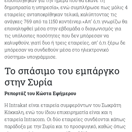
ειδοποιήθηκαν για την ημέρα που θα έκανε τη
δημοπρασία η υπηρεσία», ενώ συμπλήρωσε πως μόλις 4
εταιρείες ανταποκρίθηκαν τελικά, καλύπτοντας τις
ανάγκες 769 από τα 1150 κοντέινερ.«Απ’ ό,τι γνωρίζω θα
επαναληφθεί μέσα στην εβδομάδα ο διαγωνισμός για
τις υπόλοιπες ποσότητες που δεν μπόρεσαν να
καλυφθούν, γιατί δυο ή τρεις εταιρείες, απ’ ό,τι ξέρω δε
μπόρεσαν να συνδεθούν μέσα στο ηλεκτρονικό
σύστημα» υπογράμμισε.
Το σπάσιμο του εμπάργκο
στην Συρία
Ρεπορτάζ του Κώστα Εφήμερου
Η Intrakat είναι εταιρεία συμφερόντων του Σωκράτη
Κόκκαλη, ενώ του ίδιου επιχειρηματία είναι και η
εταιρεία Intracom. Οι δύο εταιρείες συνδέονται κάπως
παράδοξα με την Συρία και το προσφυγικό, καθώς όπως