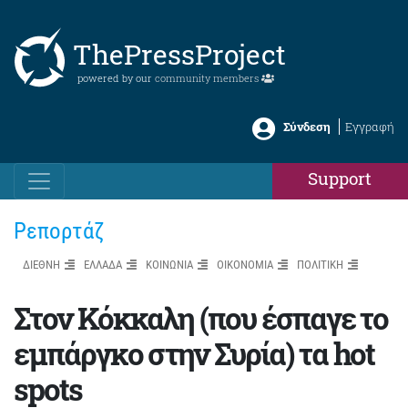
ThePressProject
powered by our
community members
Σύνδεση
Εγγραφή
Support
Ρεπορτάζ
ΔΙΕΘΝΗ
ΕΛΛΑΔΑ
ΚΟΙΝΩΝΙΑ
ΟΙΚΟΝΟΜΙΑ
ΠΟΛΙΤΙΚΗ
Στον Κόκκαλη (που έσπαγε το
εμπάργκο στην Συρία) τα hot
spots