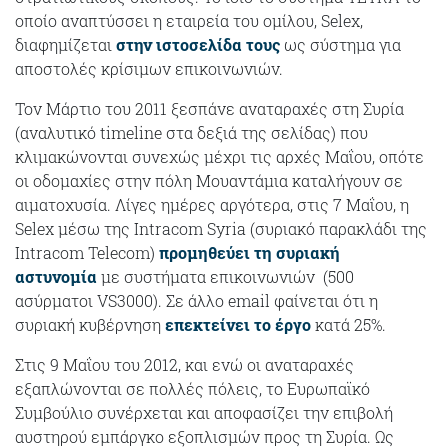
οποίο αναπτύσσει η εταιρεία του ομίλου, Selex,
διαφημίζεται
στην ιστοσελίδα τους
ως σύστημα για
αποστολές κρίσιμων επικοινωνιών.
Τον Μάρτιο του 2011 ξεσπάνε αναταραχές στη Συρία
(αναλυτικό timeline στα δεξιά της σελίδας) που
κλιμακώνονται συνεχώς μέχρι τις αρχές Μαΐου, οπότε
οι οδομαχίες στην πόλη Μουαντάμια καταλήγουν σε
αιματοχυσία. Λίγες ημέρες αργότερα, στις 7 Μαΐου, η
Selex μέσω της Intracom Syria (συριακό παρακλάδι της
Intracom Telecom)
προμηθεύει τη συριακή
αστυνομία
με συστήματα επικοινωνιών (500
ασύρματοι VS3000). Σε άλλο email φαίνεται ότι η
συριακή κυβέρνηση
επεκτείνει το έργο
κατά 25%.
Στις 9 Μαΐου του 2012, και ενώ οι αναταραχές
εξαπλώνονται σε πολλές πόλεις, το Ευρωπαϊκό
Συμβούλιο συνέρχεται και αποφασίζει την επιβολή
αυστηρού εμπάργκο εξοπλισμών προς τη Συρία. Ως