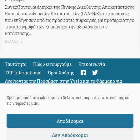
Συνεχίζονται οι έλεγχοι της Γενικής Διεύθυνσης Αποκατάστασης
Επιπτώσεων Φυσικών Καταστροφών (ΓΔΑΕΦΚ) στις περιοχές
που επλήγησαν από τις πρόσφατες πυρκαγιές, με προτεραιότητα
την καταγραφή των ζημιών και την αξιολόγηση της
κατάστασης…
ΕΛΛΑΔΑ
Ταυτότητα
Πώς λειτουργούμε
Eπικοινωνία
TPP International
Όροι Χρήσης
Ανοίγοντας την Πρόσβαση στην Υγεία και το Φάρμακο για
Όλους
Support
Χρησιμοποιούμε cookies για να βελτιστοποιούμε τον ιστότοπό μας και
τις υπηρεσίες μας.
Αποδέχομαι
ThePressProject
powered by our
community members
Δεν Αποδέχομαι