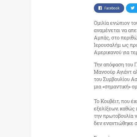
Facebook
Ομιλία ενώπιον τ
αναμένεται να απε
Αμπάς, στο περιθ
Ιερουσαλήμ ως πρω
Αμερικανού για τε
Την απόφαση του Π
Μανσούρ Αγιάντ αλ
του Συμβουλίου Ασ
μια «σημαντική» ομ
Το Κουβέιτ, που έ
εξελίξεων, καθώς 
την πρωτοβουλία ν
δεν εναντιώθηκε σ