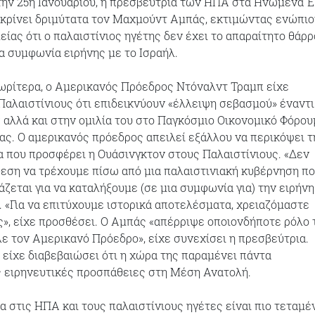
ην 25η Ιανουαρίου, η πρεσβεύτρια των ΗΠΑ στα Ηνωμένα Έ
επικρίνει δριμύτατα τον Μαχμούντ Αμπάς, εκτιμώντας ενώπιο
ίας ότι ο παλαιστίνιος ηγέτης δεν έχει το απαραίτητο θάρρ
ια συμφωνία ειρήνης με το Ισραήλ.
ωρίτερα, ο Αμερικανός Πρόεδρος Ντόναλντ Τραμπ είχε
Παλαιστίνιους ότι επιδεικνύουν «έλλειψη σεβασμού» έναντ
αλλά και στην ομιλία του στο Παγκόσμιο Οικονομικό Φόρου
ας. Ο αμερικανός πρόεδρος απειλεί εξάλλου να περικόψει τ
α που προσφέρει η Ουάσινγκτον στους Παλαιστίνιους. «Δεν
εση να τρέχουμε πίσω από μια παλαιστινιακή κυβέρνηση πο
άζεται για να καταλήξουμε (σε μια συμφωνία για) την ειρήνη»
ι. «Για να επιτύχουμε ιστορικά αποτελέσματα, χρειαζόμαστε
», είχε προσθέσει. Ο Αμπάς «απέρριψε οποιονδήποτε ρόλο
ε τον Αμερικανό Πρόεδρο», είχε συνεχίσει η πρεσβεύτρια.
 είχε διαβεβαιώσει ότι η χώρα της παραμένει πάντα
ς ειρηνευτικές προσπάθειες στη Μέση Ανατολή.
α στις ΗΠΑ και τους παλαιστίνιους ηγέτες είναι πιο τεταμέ