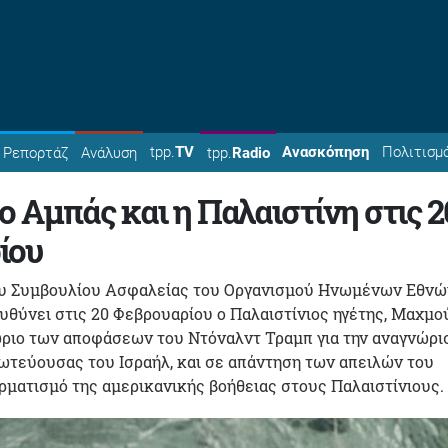
tpp.
TV
Ανασκόπηση
Πολιτισμ
Ρεπορτάζ
Ανάλυση
tpp.
Radio
ο Αμπάς και η Παλαιστίνη στις 2
ίου
ου Συμβουλίου Ασφαλείας του Οργανισμού Ηνωμένων Εθνώ
υθύνει στις 20 Φεβρουαρίου ο Παλαιστίνιος ηγέτης, Μαχμο
ώριο των αποφάσεων του Ντόναλντ Τραμπ για την αναγνώρι
ωτεύουσας του Ισραήλ, και σε απάντηση των απειλών του
ρματισμό της αμερικανικής βοήθειας στους Παλαιστίνιους.