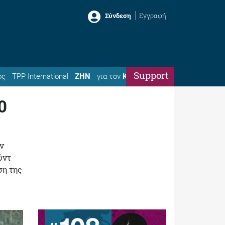
Σύνδεση
Εγγραφή
Support
ός
TPP International
ΖΗΝ
για τον
Κώστα
0
ν
ύντ
ση της