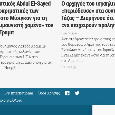
τικός Abdul El-Sayed
Ο αρχηγός του ισραηλι
οκριματικές των
«περιόδευσε» στα συντ
στο Μίσιγκαν για τη
Γάζας – Διεμήνυσε ότι
μμουνιστή χαμένο» τον
«να επιχειρούν προλη
 Τραμπ
Πρίν 5 ώρες
Αντιστρέφοντας πλήρως τους ρό
του θύματος, ο Αρχηγός του Γεν
ουλμάνος γιατρός Abdul El-
Ενόπλων Δυνάμεων του Ισραήλ (
οκριματικές εκλογές των
Eyal Zamir έκανε λόγο για επιχ
 Γερουσία των ΗΠΑ στο
στη Λωρίδα…
ίτερα κρίσιμη αναμέτρηση για τις
του Νοεμβρίου.…
ΔΙΕΘΝΗ
TPP International
Όροι Χρήσης
ακο για Όλους