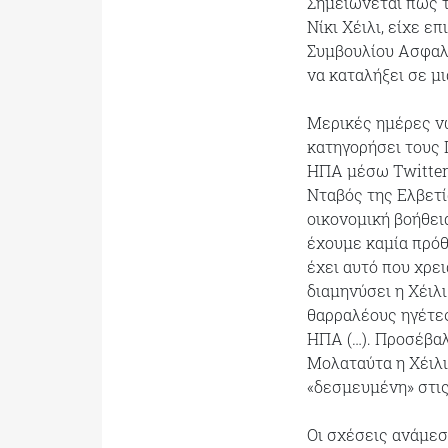
Σημειώνεται πως τ
Νίκι Χέιλι, είχε 
Συμβουλίου Ασφαλε
να καταλήξει σε μ
Μερικές ημέρες ν
κατηγορήσει τους 
ΗΠΑ μέσω Twitter 
Νταβός της Ελβετί
οικονομική βοήθει
έχουμε καμία πρόθ
έχει αυτό που χρει
διαμηνύσει η Χέιλ
θαρραλέους ηγέτες
ΗΠΑ (…). Προσέβαλ
Μολαταύτα η Χέιλι
«δεσμευμένη» στι
Οι σχέσεις ανάμεσ