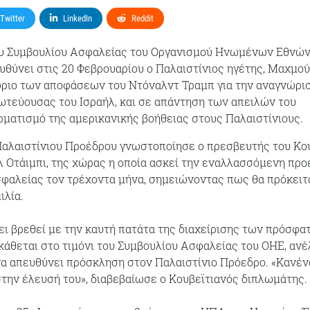
Twitter
LinkedIn
Reddit
ου Συμβουλίου Ασφαλείας του Οργανισμού Ηνωμένων Εθνώ
υθύνει στις 20 Φεβρουαρίου ο Παλαιστίνιος ηγέτης, Μαχμο
ώριο των αποφάσεων του Ντόναλντ Τραμπ για την αναγνώρι
τεύουσας του Ισραήλ, και σε απάντηση των απειλών του
ρματισμό της αμερικανικής βοήθειας στους Παλαιστίνιους.
αλαιστίνιου Προέδρου γνωστοποίησε ο πρεσβευτής του Κου
 Οτάιμπι, της χώρας η οποία ασκεί την εναλλασσόμενη προ
φαλείας τον τρέχοντα μήνα, σημειώνοντας πως θα πρόκειτα
ιλία.
χει βρεθεί με την καυτή πατάτα της διαχείρισης των πρόσφ
κάθεται στο τιμόνι του Συμβουλίου Ασφαλείας του ΟΗΕ, αν
α απευθύνει πρόσκληση στον Παλαιστίνιο Πρόεδρο. «Κανέν
την έλευσή του», διαβεβαίωσε ο Kουβεϊτιανός διπλωμάτης.