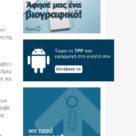
ν
ύντ
ση της
βέιτ,
εδρία
ι για
ατων
έλαβε
ας