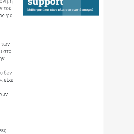
θνη, η
ν του
ος για
ι των
μ στο
ην
υ δεν
, είχε
 των
νες