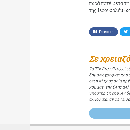
παρά ποτέ μετά τη
της Ιερουσαλήμ ω
Facebook
Σε χρειαζ
Το ThePressProject ε
δημοσιογραφίας που σ
ότι η πληροφορία πρέπ
κομμάτι της ύλης αλλ
υποστήριξή σου. Αν δ
άλλος (και αν δεν είσ