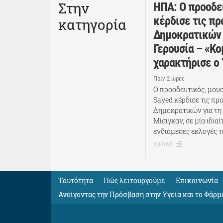
Στην
ΗΠΑ: Ο προοδευ
κέρδισε τις πρ
κατηγορία
Δημοκρατικών 
Γερουσία – «Κο
χαρακτήρισε ο
Πρίν 2 ώρες
Ο προοδευτικός, μουσ
Sayed κέρδισε τις πρ
Δημοκρατικών για τη
Μίσιγκαν, σε μία ιδια
ενδιάμεσες εκλογές 
ΔΙΕΘΝΗ
Ταυτότητα
Πώς λειτουργούμε
Eπικοινωνία
Ανοίγοντας την Πρόσβαση στην Υγεία και το Φάρμ