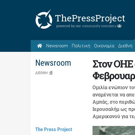
ThePressProject
powered by our
community members
Newsroom
Πολιτική
Οικονομία
Διεθνή
Στον ΟΗΕ 
Newsroom
Φεβρουαρ
ΔΙΕΘΝΗ
Ομιλία ενώπιον τ
αναμένεται να απε
Αμπάς, στο περιθ
Ιερουσαλήμ ως πρ
Αμερικανού για τε
The Press Project