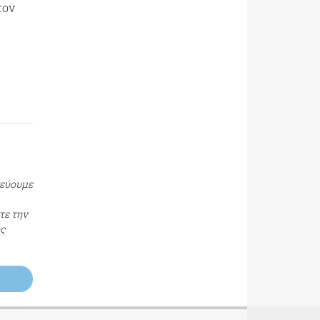
τον
τεύουμε
τε την
ος