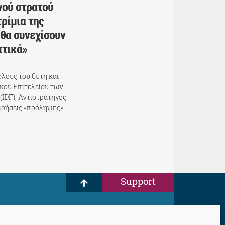
νού στρατού
ρίμια της
 θα συνεχίσουν
πτικά»
λους του θύτη και
ικού Επιτελείου των
IDF), Αντιστράτηγος
ειρήσεις «πρόληψης»
Support