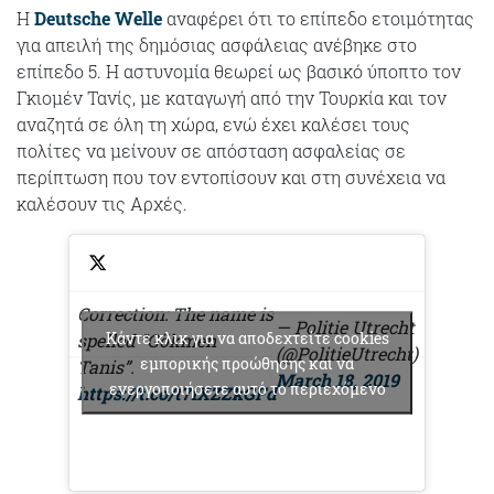
Η
Deutsche Welle
αναφέρει ότι το επίπεδο ετοιμότητας
για απειλή της δημόσιας ασφάλειας ανέβηκε στο
επίπεδο 5. Η αστυνομία θεωρεί ως βασικό ύποπτο τον
Γκιομέν Τανίς, με καταγωγή από την Τουρκία και τον
αναζητά σε όλη τη χώρα, ενώ έχει καλέσει τους
πολίτες να μείνουν σε απόσταση ασφαλείας σε
περίπτωση που τον εντοπίσουν και στη συνέχεια να
καλέσουν τις Αρχές.
Correction: The name is
— Politie Utrecht
Κάντε κλικ για να αποδεχτείτε cookies
spelled “Gökmen
(@PolitieUtrecht)
εμπορικής προώθησης και να
Tanis”.
March 18, 2019
ενεργοποιήσετε αυτό το περιεχόμενο
https://t.co/t7iXZZkGFd