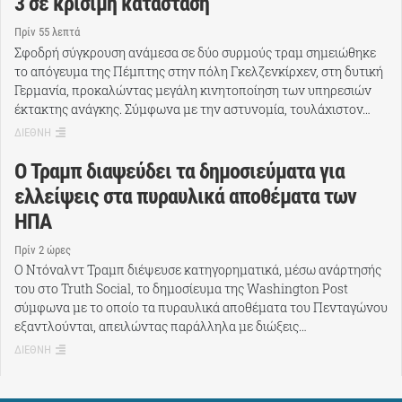
3 σε κρίσιμη κατάσταση
Πρίν 55 λεπτά
Σφοδρή σύγκρουση ανάμεσα σε δύο συρμούς τραμ σημειώθηκε
το απόγευμα της Πέμπτης στην πόλη Γκελζενκίρχεν, στη δυτική
Γερμανία, προκαλώντας μεγάλη κινητοποίηση των υπηρεσιών
έκτακτης ανάγκης. Σύμφωνα με την αστυνομία, τουλάχιστον…
ΔΙΕΘΝΗ
Ο Τραμπ διαψεύδει τα δημοσιεύματα για
ελλείψεις στα πυραυλικά αποθέματα των
ΗΠΑ
Πρίν 2 ώρες
Ο Ντόναλντ Τραμπ διέψευσε κατηγορηματικά, μέσω ανάρτησής
του στο Truth Social, το δημοσίευμα της Washington Post
σύμφωνα με το οποίο τα πυραυλικά αποθέματα του Πενταγώνου
εξαντλούνται, απειλώντας παράλληλα με διώξεις…
ΔΙΕΘΝΗ