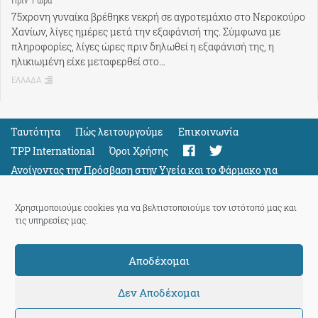
Πρίν 1 ώρα
75χρονη γυναίκα βρέθηκε νεκρή σε αγροτεμάχιο στο Νεροκούρο
Χανίων, λίγες ημέρες μετά την εξαφάνισή της. Σύμφωνα με
πληροφορίες, λίγες ώρες πριν δηλωθεί η εξαφάνισή της, η
ηλικιωμένη είχε μεταφερθεί στο…
ΕΛΛΑΔΑ
Ταυτότητα
Πώς λειτουργούμε
Eπικοινωνία
TPP International
Όροι Χρήσης
Ανοίγοντας την Πρόσβαση στην Υγεία και το Φάρμακο για
Όλους
Support
Χρησιμοποιούμε cookies για να βελτιστοποιούμε τον ιστότοπό μας και
τις υπηρεσίες μας.
Αποδέχομαι
ThePressProject
powered by our
community members
Δεν Αποδέχομαι