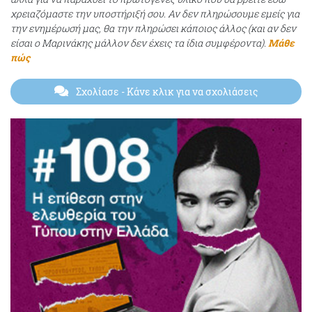
χρειαζόμαστε την υποστήριξή σου. Αν δεν πληρώσουμε εμείς για
την ενημέρωσή μας, θα την πληρώσει κάποιος άλλος (και αν δεν
είσαι ο Μαρινάκης μάλλον δεν έχεις τα ίδια συμφέροντα).
Μάθε
πώς
Σχολίασε
- Κάνε κλικ για να σχολιάσεις