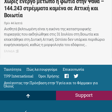
Χωρίς ενεργό μέτωπο η φωτιά στην Ψάθα –
144.243 στρέμματα καμένα σε Αττική και
Βοιωτία
Πρίν 44 λεπτά
Αισθητά βελτιωμένη είναι η εικόνα της καταστροφικής
πυρκαγιάς που εκδηλώθηκε στις 31 Ιουλίου στη Βοιωτία και
επεκτάθηκε στη Δυτική Αττική. Ωστόσο δεν υπάρχει περιθώριο
ευφήσυχασμού, καθώς η μορφολογία του εδάφους…
ΕΛΛΑΔΑ
Ταυτότητα
Πώς λειτουργούμε
Eπικοινωνία
TPP International
Όροι Χρήσης
Ανοίγοντας την Πρόσβαση στην Υγεία και το Φάρμακο για
Όλους
Support