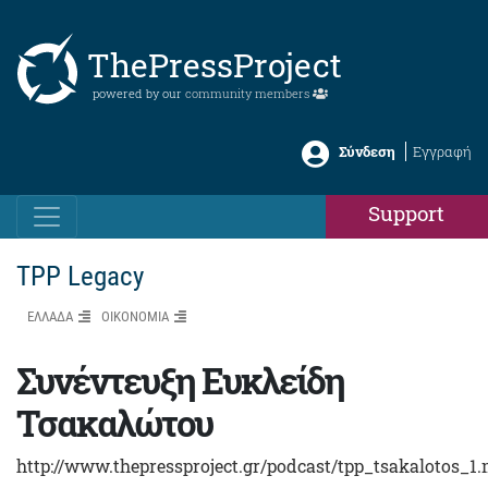
ThePressProject
powered by our
community members
Σύνδεση
Εγγραφή
Support
TPP Legacy
ΕΛΛΑΔΑ
ΟΙΚΟΝΟΜΙΑ
Συνέντευξη Ευκλείδη
Τσακαλώτου
http://www.thepressproject.gr/podcast/tpp_tsakalotos_1