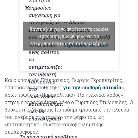
Σου ζήτω
δημοσίως
συγγνώμη για
το γεγονός, ότι
— Άδωνις
Κάντε κλικ για να αποδεχτείτε cookies
και από δική
Γεωργιάδης
εμπορικής προώθησης και να
μου αδράνεια,
(@AdonisGeorgiadi)
ενεργοποιήσετε αυτό το περιεχόμενο
το δικαίωμα
September 10, 2020
ενός πολίτου
να
αντιμετωπίζει
τον υβριστή
Και ο υπουργός Επικρατείας, Γιώργος Γεραπετρίτης,
του ισότιμα
έσπευσε να τοποθετηθεί
για την «σοβαρή αστοχία»
,
στο
πρωί πρωί στα «Παραπολιτικά». Για «τεχνικό λάθος»
Δικαστήριο
στην ψηφοφορία έκανε λόγο ο Ευριπίδης Στυλιανίδης. Ο
καταπατήθηκε.
βουλευτής, Μπάμπης Παπαδημητρίου, από την πλευρά
Δεν θα
του, ανέβασε στο τούιτερ την ψήφο του, ως
επαναληφθεί.
«πιστοποιητικό» σωστής κοινοβουλευτικής
συμπεριφοράς.
Το πραγματικό πρόβλημα