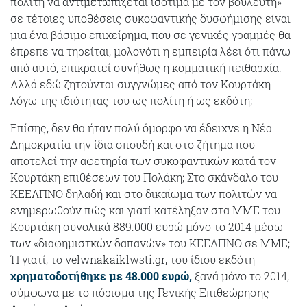
πολίτη να αντιμετωπίζεται ισότιμα με τον βουλευτή»
σε τέτοιες υποθέσεις συκοφαντικής δυσφήμισης είναι
μια ένα βάσιμο επιχείρημα, που σε γενικές γραμμές θα
έπρεπε να τηρείται, μολονότι η εμπειρία λέει ότι πάνω
από αυτό, επικρατεί συνήθως η κομματική πειθαρχία.
Αλλά εδώ ζητούνται συγγνώμες από τον Κουρτάκη
λόγω της ιδιότητας του ως πολίτη ή ως εκδότη;
Επίσης, δεν θα ήταν πολύ όμορφο να έδειχνε η Νέα
Δημοκρατία την ίδια σπουδή και στο ζήτημα που
αποτελεί την αφετηρία των συκοφαντικών κατά τον
Κουρτάκη επιθέσεων του Πολάκη; Στο σκάνδαλο του
ΚΕΕΛΠΝΟ δηλαδή και στο δικαίωμα των πολιτών να
ενημερωθούν πώς και γιατί κατέληξαν στα ΜΜΕ του
Κουρτάκη συνολικά 889.000 ευρώ μόνο το 2014 μέσω
των «διαφημιστκών δαπανών» του ΚΕΕΛΠΝΟ σε ΜΜΕ;
Ή γιατί, το velwnakaiklwsti.gr, του ίδιου εκδότη
χρηματοδοτήθηκε με 48.000 ευρώ,
ξανά μόνο το 2014,
σύμφωνα με το πόρισμα της Γενικής Επιθεώρησης