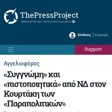
ThePressProject
powered by our
community members
Σύνδεση
Εγγραφή
Support
Αγγελιοφόρος
«Συγγνώμη» και
«πιστοποιητικά» από ΝΔ στον
Κουρτάκη των
«Παραπολιτικών»