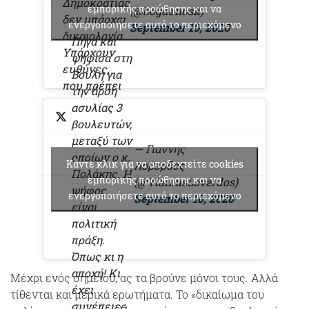
Δημοκρατίας
εμπορικής προώθησης και να
(@bogdanosk)
δεν υπάρχει
ενεργοποιήσετε αυτό το περιεχόμενο
September 10, 2020
δικαιολογία.
Πήγα και
Υπάρχουν
ψήφισα στη
ευθύνες,
Βουλή για
που πρέπει
την άρση
να
ασυλίας 3
αποδοθούν.
βουλευτών,
μεταξύ των
— Γιαννης
οποίων ο κ.
Κάντε κλικ για να αποδεχτείτε cookies
Λοβερδος
Πολάκης. Η
εμπορικής προώθησης και να
(@YiannisLoverdos)
ψήφος
ενεργοποιήσετε αυτό το περιεχόμενο
September 10, 2020
είναι
πολιτική
πράξη.
Όπως κι η
αποχή! Κι
Μέχρι ενός σημείου, ας τα βρούνε μόνοι τους. Αλλά
έχει
τίθενται και μερικά ερωτήματα. Το «δικαίωμα του
συνέπειες