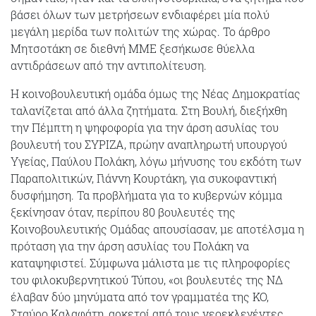
βάσει όλων των μετρήσεων ενδιαφέρει μία πολύ
μεγάλη μερίδα των πολιτών της χώρας. Το άρθρο
Μητσοτάκη σε διεθνή ΜΜΕ ξεσήκωσε θύελλα
αντιδράσεων από την αντιπολίτευση.
Η κοινοβουλευτική ομάδα όμως της Νέας Δημοκρατίας
ταλανίζεται από άλλα ζητήματα. Στη Βουλή, διεξήχθη
την Πέμπτη η ψηφοφορία για την άρση ασυλίας του
βουλευτή του ΣΥΡΙΖΑ, πρώην αναπληρωτή υπουργού
Υγείας, Παύλου Πολάκη, λόγω μήνυσης του εκδότη των
Παραπολιτικών, Γιάννη Κουρτάκη, για συκοφαντική
δυσφήμηση. Τα προβλήματα για το κυβερνών κόμμα
ξεκίνησαν όταν, περίπου 80 βουλευτές της
Κοινοβουλευτικής Ομάδας απουσίασαν, με αποτέλσμα η
πρόταση για την άρση ασυλίας του Πολάκη να
καταψηφιστεί. Σύμφωνα μάλιστα με τις πληροφορίες
του φιλοκυβερνητικού Τύπου, «οι βουλευτές της ΝΔ
έλαβαν δύο μηνύματα από τον γραμματέα της ΚΟ,
Σταύρο Καλαφάτη, αρκετοί από τους νεοεκλεγέντες