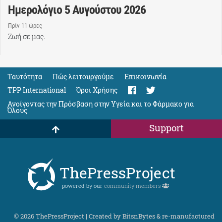
Ημερολόγιο 5 Αυγούστου 2026
Πρίν 11 ώρες
Ζωή σε μας.
Ταυτότητα
Πώς λειτουργούμε
Eπικοινωνία
TPP International
Όροι Χρήσης
Ανοίγοντας την Πρόσβαση στην Υγεία και το Φάρμακο για
Όλους
Support
ThePressProject
powered by our
community members
© 2026 ThePressProject | Created by BitsnBytes & re-manufactured