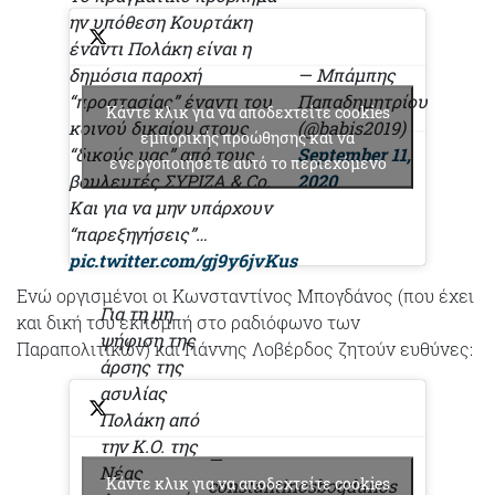
ην υπόθεση Κουρτάκη
έναντι Πολάκη είναι η
δημόσια παροχή
— Μπάμπης
“προστασίας” έναντι του
Παπαδημητρίου
Κάντε κλικ για να αποδεχτείτε cookies
κοινού δικαίου στους
(@babis2019)
εμπορικής προώθησης και να
“δικούς μας” από τους
September 11,
ενεργοποιήσετε αυτό το περιεχόμενο
βουλευτές ΣΥΡΙΖΑ & Co.
2020
Και για να μην υπάρχουν
“παρεξηγήσεις”…
pic.twitter.com/gj9y6jvKus
Eνώ οργισμένοι οι Κωνσταντίνος Μπογδάνος (που έχει
Για τη μη
και δική του εκπομπή στο ραδιόφωνο των
ψήφιση της
Παραπολιτικών) και Γιάννης Λοβέρδος ζητούν ευθύνες:
άρσης της
ασυλίας
Πολάκη από
την Κ.Ο. της
—
Νέας
Κάντε κλικ για να αποδεχτείτε cookies
constantinosbogdanos