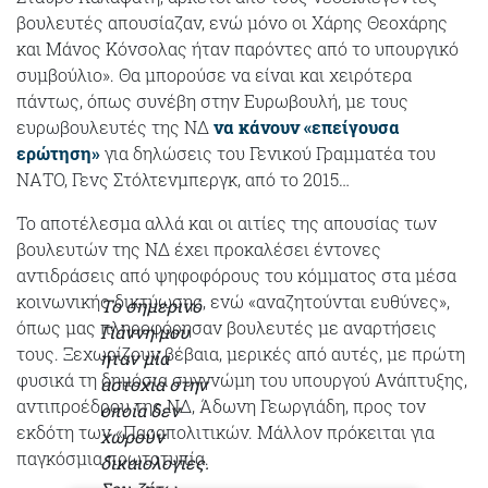
βουλευτές απουσίαζαν, ενώ μόνο οι Χάρης Θεοχάρης
και Μάνος Κόνσολας ήταν παρόντες από το υπουργικό
συμβούλιο». Θα μπορούσε να είναι και χειρότερα
πάντως, όπως συνέβη στην Ευρωβουλή, με τους
ευρωβουλευτές της ΝΔ
να κάνουν «επείγουσα
ερώτηση»
για δηλώσεις του Γενικού Γραμματέα του
ΝΑΤΟ, Γενς Στόλτενμπεργκ, από το 2015…
Το αποτέλεσμα αλλά και οι αιτίες της απουσίας των
βουλευτών της ΝΔ έχει προκαλέσει έντονες
αντιδράσεις από ψηφοφόρους του κόμματος στα μέσα
κοινωνικής δικτύωσης, ενώ «αναζητούνται ευθύνες»,
Το σημερινό
όπως μας πληροφόρησαν βουλευτές με αναρτήσεις
Γιάννη μου
τους. Ξεχωρίζουν βέβαια, μερικές από αυτές, με πρώτη
ήταν μία
φυσικά τη δημόσια συγγνώμη του υπουργού Ανάπτυξης,
αστοχία στην
αντιπροέδρου της ΝΔ, Άδωνη Γεωργιάδη, προς τον
οποία δεν
εκδότη των «Παραπολιτικών. Μάλλον πρόκειται για
χωρούν
παγκόσμια πρωτοτυπία.
δικαιολογίες.