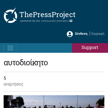
ThePressProject
powered by our
community members
Σύνδεση
Εγγραφή
Support
αυτοδιοίκητο
5
αναρτήσεις