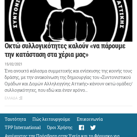
Οκτώ συλλογικότητες καλούν «να πάρουμε
την κατάσταση στα χέρια μας»
15/02/2021
Ένα ανοιχτό κάλεσμα συμμετοχής και ενίσχυσης της κοινής τους
δράσης, με την ανακοίνωση της δημιουργίας του «Συντονιστικού
Ομάδων και Δομών Αλληλεγγύης Αττικής» κάνουν οκτώ ομάδες/
συλλογικότητες, που εδώ και έναν χρόνο…
ΕΛΛΑΔΑ
Ταυτότητα
Πώς λειτουργούμε
Eπικοινωνία
TPP International
Όροι Χρήσης
Ανοίγοντας την Πρόσβαση στην Υγεία και το Φάρμακο για