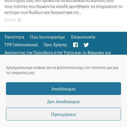
υποστήριξε πως δεν πρόκειται να καταδικαστεί κάποιος από
τους πολίτες που διώκονται επειδή αρνήθηκαν να πληρώσουν το
αντίτιμο των διοδίων και δεσμεύτηκε ότι…
ΕΛΛΑΔΑ
Ταυτότητα
Πώς λειτουργούμε
Eπικοινωνία
TPP International
Όροι Χρήσης
Ανοίγοντας την Πρόσβαση στην Υγεία και το Φάρμακο για
Όλους
Support
Χρησιμοποιούμε cookies για να βελτιστοποιούμε τον ιστότοπό μας και
τις υπηρεσίες μας.
Αποδέχομαι
ThePressProject
powered by our
community members
Δεν Αποδέχομαι
Προτιμήσεις
© 2026 ThePressProject | Created by BitsnBytes & re-manufactured
by
Sociality