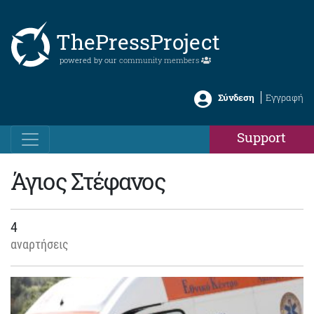
ThePressProject
powered by our
community members
Σύνδεση
Εγγραφή
Support
Άγιος Στέφανος
4
αναρτήσεις