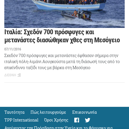
Ιταλία: Σχεδόν 700 πρόσφυγες και
μετανάστες διασώθηκαν χθες στη Μεσόγειο
07/11/2016
Σχεδόν 700 πρόσφυγες και μετανάστες έφθασαν σήμερα στην
ιταλική πόλη-λιμάνι Αουγκούστα μετά τη διάσωσή τους από το
επικίνδυνο ταξίδι τους με βάρκα στη Μεσόγειο
ΔΙΕΘΝΗ
Ταυτότητα
Πώς λειτουργούμε
Eπικοινωνία
TPP International
Όροι Χρήσης
Ανοίγοντας την Πρόσβαση στην Υγεία και το Φάρμακο για