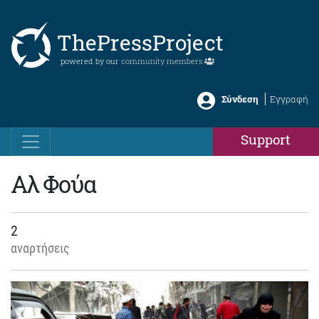
ThePressProject
powered by our
community members
Σύνδεση
Εγγραφή
Support
Αλ Φούα
2
αναρτήσεις