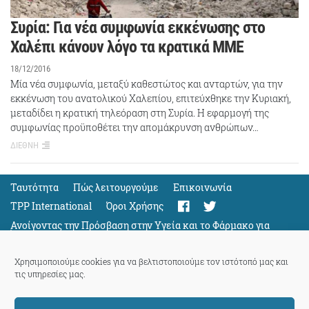
Συρία: Για νέα συμφωνία εκκένωσης στο
Χαλέπι κάνουν λόγο τα κρατικά ΜΜΕ
18/12/2016
Μία νέα συμφωνία, μεταξύ καθεστώτος και ανταρτών, για την
εκκένωση του ανατολικού Χαλεπίου, επιτεύχθηκε την Κυριακή,
μεταδίδει η κρατική τηλεόραση στη Συρία. Η εφαρμογή της
συμφωνίας προϋποθέτει την απομάκρυνση ανθρώπων…
ΔΙΕΘΝΗ
Ταυτότητα
Πώς λειτουργούμε
Eπικοινωνία
TPP International
Όροι Χρήσης
Ανοίγοντας την Πρόσβαση στην Υγεία και το Φάρμακο για
Όλους
Support
Χρησιμοποιούμε cookies για να βελτιστοποιούμε τον ιστότοπό μας και
τις υπηρεσίες μας.