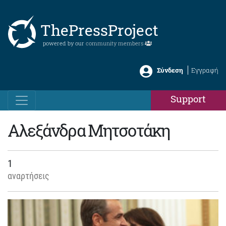
ThePressProject
powered by our
community members
Σύνδεση
Εγγραφή
Support
Αλεξάνδρα Μητσοτάκη
1
αναρτήσεις