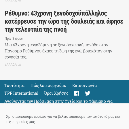
ΕΛΛΑΔΑ
Ρέθυμνο: 43χρονη ξενοδοχοϋπάλληλος
κατέρρευσε την ώρα της δουλειάς και άφησε
την τελευταία της πνοή
Πρίν 3 ώρες
Μια 43χρονη εργαζόμενη σε ξενοδοχειακή μονάδα στον
Πάνορμο Ρεθύμνου έχασε τη ζωή της ενώ βρισκόταν στην
εργασία της.
ΕΛΛΑΔΑ
Ταυτότητα
Πώς λειτουργούμε
Eπικοινωνία
TPP International
Όροι Χρήσης
Ανοίγοντας την Πρόσβαση στην Υγεία και το Φάρμακο για
Όλους
Support
Χρησιμοποιούμε cookies για να βελτιστοποιούμε τον ιστότοπό μας και
τις υπηρεσίες μας.