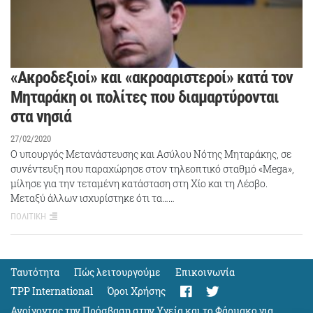
«Ακροδεξιοί» και «ακροαριστεροί» κατά τον
Μηταράκη οι πολίτες που διαμαρτύρονται
στα νησιά
27/02/2020
Ο υπουργός Μετανάστευσης και Ασύλου Νότης Μηταράκης, σε
συνέντευξη που παραχώρησε στον τηλεοπτικό σταθμό «Mega»,
μίλησε για την τεταμένη κατάσταση στη Χίο και τη Λέσβο.
Μεταξύ άλλων ισχυρίστηκε ότι τα……
ΠΟΛΙΤΙΚΗ
Ταυτότητα
Πώς λειτουργούμε
Eπικοινωνία
TPP International
Όροι Χρήσης
Ανοίγοντας την Πρόσβαση στην Υγεία και το Φάρμακο για