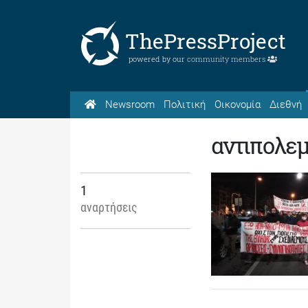
ThePressProject
powered by our
community members
Newsroom
Πολιτική
Οικονομία
Διεθνή
αντιπολεμ
1
αναρτήσεις