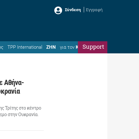
Σύνδεση
Εγγραφή
Support
ός
TPP International
ΖΗΝ
για τον
Κώστα
ε Αθήνα-
υκρανία
ης Τρίτης στο κέντρο
λεμο στην Ουκρανία.