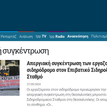
tpp.
TV
Ανασκόπηση
Πολιτισμ
Ρεπορτάζ
Ανάλυση
tpp.
Radio
ή συγκέντρωση
Απεργιακή συγκέντρωση των εργαζ
σιδηρόδρομο στον Επιβατικό Σιδηρο
Σταθμό
27/09/2024
Οι εργαζόμενοι στον σιδηρόδρομο προχώρησαν την
απεργιακή συγκέντρωση στη Θεσσαλονίκη μπροστά α
Σιδηροδρομικού Σταθμού στη Θεσσαλονίκης. Οι απερ
το σύνθημα: «Οι…