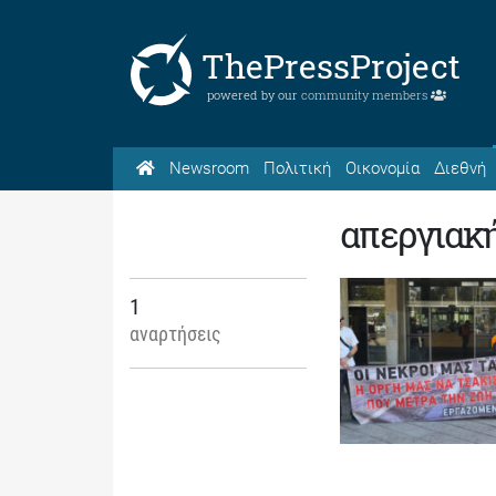
ThePressProject
powered by our
community members
Newsroom
Πολιτική
Οικονομία
Διεθνή
απεργιακ
1
αναρτήσεις