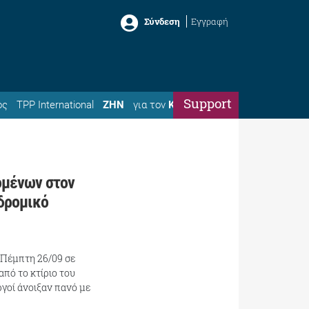
Σύνδεση
Εγγραφή
Support
ός
TPP International
ΖΗΝ
για τον
Κώστα
ομένων στον
δρομικό
 Πέμπτη 26/09 σε
πό το κτίριο του
γοί άνοιξαν πανό με