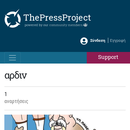
ThePressProject
powered by our
community members
Σύνδεση
Εγγραφή
Support
αρδιν
1
αναρτήσεις