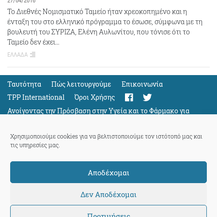
27/04/2016
Το Διεθνές Νομισματικό Ταμείο ήταν χρεοκοπημένο και η
ένταξη του στο ελληνικό πρόγραμμα το έσωσε, σύμφωνα με τη
βουλευτή του ΣΥΡΙΖΑ, Ελένη Αυλωνίτου, που τόνισε ότι το
Ταμείο δεν έχει…
ΕΛΛΑΔΑ
Ταυτότητα
Πώς λειτουργούμε
Eπικοινωνία
TPP International
Όροι Χρήσης
Ανοίγοντας την Πρόσβαση στην Υγεία και το Φάρμακο για
Όλους
Support
Χρησιμοποιούμε cookies για να βελτιστοποιούμε τον ιστότοπό μας και
τις υπηρεσίες μας.
Αποδέχομαι
ThePressProject
powered by our
community members
Δεν Αποδέχομαι
Προτιμήσεις