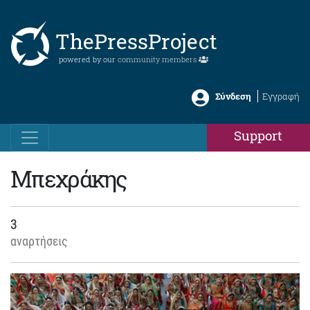
ThePressProject
powered by our
community members
Σύνδεση
Εγγραφή
Support
Μπεχράκης
3
αναρτήσεις