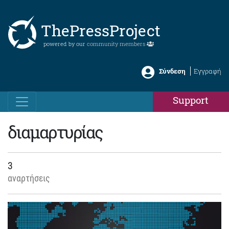
ThePressProject
powered by our
community members
Σύνδεση
Εγγραφή
Support
διαμαρτυρίας
3
αναρτήσεις