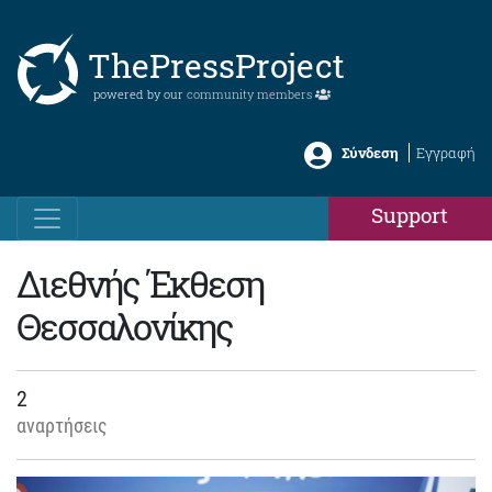
ThePressProject
powered by our
community members
Σύνδεση
Εγγραφή
Support
Διεθνής Έκθεση
Θεσσαλονίκης
2
αναρτήσεις