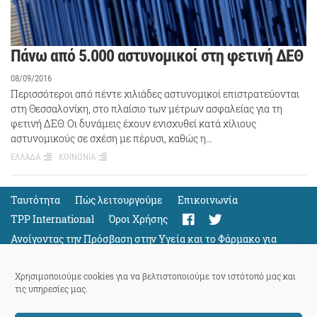
Πάνω από 5.000 αστυνομικοί στη φετινή ΔΕΘ
08/09/2016
Περισσότεροι από πέντε χιλιάδες αστυνομικοί επιστρατεύονται
στη Θεσσαλονίκη, στο πλαίσιο των μέτρων ασφαλείας για τη
φετινή ΔΕΘ. Οι δυνάμεις έχουν ενισχυθεί κατά χίλιους
αστυνομικούς σε σχέση με πέρυσι, καθώς η…
ΕΛΛΑΔΑ
ΚΟΙΝΩΝΙΑ
Ταυτότητα
Πώς λειτουργούμε
Eπικοινωνία
TPP International
Όροι Χρήσης
Ανοίγοντας την Πρόσβαση στην Υγεία και το Φάρμακο για
Όλους
Support
Χρησιμοποιούμε cookies για να βελτιστοποιούμε τον ιστότοπό μας και
τις υπηρεσίες μας.