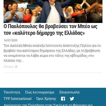
Ο Παυλόπουλος θα βραβεύσει τον Μπέο ως
τον «καλύτερο δήμαρχο της Ελλάδας»
14/07/2020
Τον Αχιλλέα Μπέο επέλεξε Ινστιτούτο Ανάπτυξης Πηλίου για το
βραβείο του καλύτερου δημάρχου της Ελλάδας, με τη βράβευση
να αναμένεται να λάβει χώρα στο τέλος της εβδομάδας, στο
πλαίσιο της…
ΕΛΛΑΔΑ
Ταυτότητα
Πώς λειτουργούμε
Eπικοινωνία
TPP International
Όροι Χρήσης
Ανοίγοντας την Πρόσβαση στην Υγεία και το Φάρμακο για