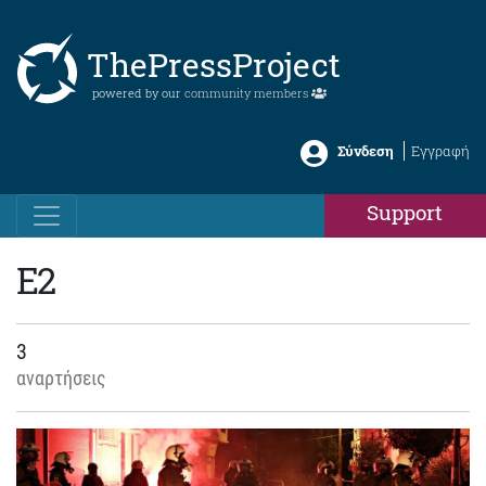
ThePressProject
powered by our
community members
Σύνδεση
Εγγραφή
Support
Ε2
3
αναρτήσεις