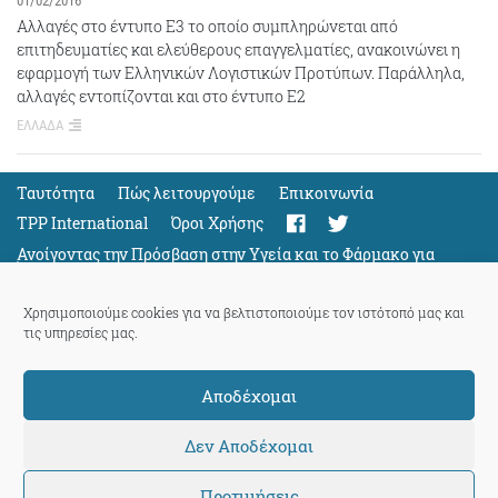
01/02/2016
Αλλαγές στο έντυπο Ε3 το οποίο συμπληρώνεται από
επιτηδευματίες και ελεύθερους επαγγελματίες, ανακοινώνει η
εφαρμογή των Ελληνικών Λογιστικών Προτύπων. Παράλληλα,
αλλαγές εντοπίζονται και στο έντυπο Ε2
ΕΛΛΑΔΑ
Ταυτότητα
Πώς λειτουργούμε
Eπικοινωνία
TPP International
Όροι Χρήσης
Ανοίγοντας την Πρόσβαση στην Υγεία και το Φάρμακο για
Όλους
Support
Χρησιμοποιούμε cookies για να βελτιστοποιούμε τον ιστότοπό μας και
τις υπηρεσίες μας.
Αποδέχομαι
ThePressProject
powered by our
community members
Δεν Αποδέχομαι
Προτιμήσεις