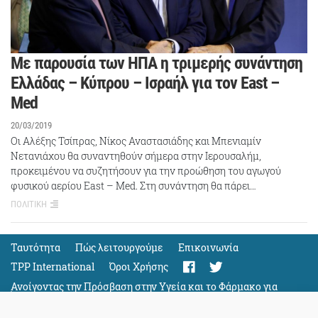
Με παρουσία των ΗΠΑ η τριμερής συνάντηση
Ελλάδας – Κύπρου – Ισραήλ για τον East –
Med
20/03/2019
Οι Αλέξης Τσίπρας, Νίκος Αναστασιάδης και Μπενιαμίν
Νετανιάχου θα συναντηθούν σήμερα στην Ιερουσαλήμ,
προκειμένου να συζητήσουν για την προώθηση του αγωγού
φυσικού αερίου East – Med. Στη συνάντηση θα πάρει…
ΠΟΛΙΤΙΚΗ
Ταυτότητα
Πώς λειτουργούμε
Eπικοινωνία
TPP International
Όροι Χρήσης
Ανοίγοντας την Πρόσβαση στην Υγεία και το Φάρμακο για
Όλους