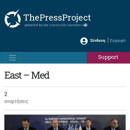
ThePressProject
powered by our
community members
Σύνδεση
Εγγραφή
Support
East – Med
2
αναρτήσεις