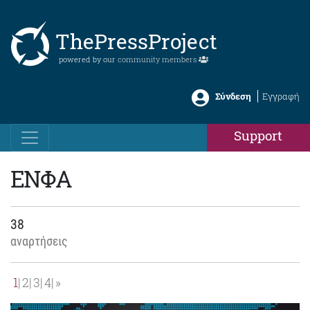
ThePressProject
powered by our
community members
Σύνδεση
Εγγραφή
Support
ΕΝΦΑ
38
αναρτήσεις
1
2
3
4
»