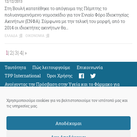
12/12/2013
Στη Βουλή κατατέθηκε το απόγευμα της Πέμπτης το
πολυαναμενόμενο νομοσχέδιο για τον Ενιαίο Φόρο Ιδιοκτησίας
Ακινήτων (ΕΝΦΑ). Σύμφωνα με την τελική του μορφή, από το
2014 οι ιδιοκτήτες ακινήτων θα…
ΕΛΛΑΔΑ
ΟΙΚΟΝΟΜΙΑ
1
2
3
4
»
Ταυτότητα
Πώς λειτουργούμε
Eπικοινωνία
TPP International
Όροι Χρήσης
Ανοίγοντας την Πρόσβαση στην Υγεία και το Φάρμακο για
Όλους
Support
Χρησιμοποιούμε cookies για να βελτιστοποιούμε τον ιστότοπό μας και
τις υπηρεσίες μας.
Αποδέχομαι
ThePressProject
powered by our
community members
Δεν Αποδέχομαι