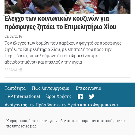
Έλεγχο των κοινωνικών κουζινών για
πρόσφυγες ζητάει το Επιμελητήριο Χίου
02/03/2016
Tον έλεγχο των δομών που παρέχουν φαγητό σε πρόσφυγες
ζητάει το Επιμελήτήριο Χίου, με επιστολή του προς την
Περιφέρεια, επικαλούμενο ότι οι χώροι είναι «μη
αδειοδοτημένοι» και απειλούν την υγεία
ΕΛΛΑΔΑ
Ταυτότητα
Πώς λειτουργούμε
Eπικοινωνία
TPP International
Όροι Χρήσης
Ανοίγοντας την Πρόσβαση στην Υγεία και το Φάρμακο για
Όλους
Support
Χρησιμοποιούμε cookies για να βελτιστοποιούμε τον ιστότοπό μας και
τις υπηρεσίες μας.