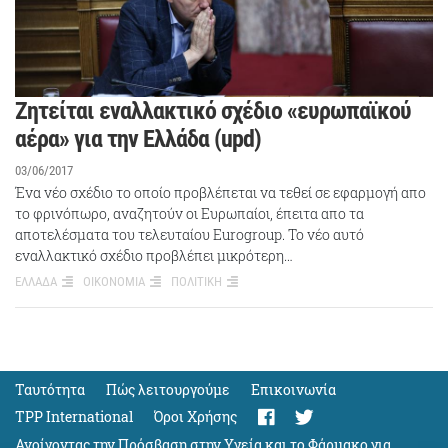
Ζητείται εναλλακτικό σχέδιο «ευρωπαϊκού
αέρα» για την Ελλάδα (upd)
03/06/2017
Ένα νέο σχέδιο το οποίο προβλέπεται να τεθεί σε εφαρμογή απο
το φρινόπωρο, αναζητούν οι Ευρωπαίοι, έπειτα απο τα
αποτελέσματα του τελευταίου Eurogroup. Το νέο αυτό
εναλλακτικό σχέδιο προβλέπει μικρότερη…
ΕΛΛΑΔΑ
ΟΙΚΟΝΟΜΙΑ
ΠΟΛΙΤΙΚΗ
Ταυτότητα
Πώς λειτουργούμε
Eπικοινωνία
TPP International
Όροι Χρήσης
Ανοίγοντας την Πρόσβαση στην Υγεία και το Φάρμακο για