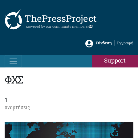
ThePressProject
powered by our
community members
Σύνδεση
Εγγραφή
Support
ΦΧΣ
1
αναρτήσεις