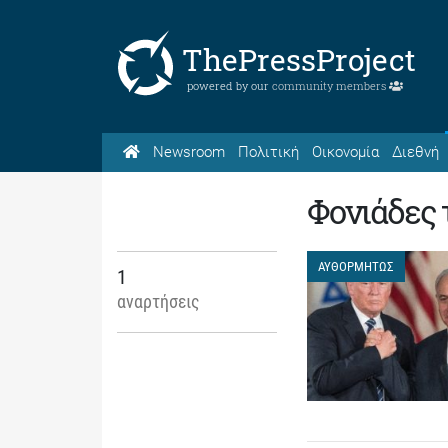
ThePressProject
powered by our
community members
Newsroom
Πολιτική
Οικονομία
Διεθνή
Φονιάδες
ΑΥΘΟΡΜΗΤΩΣ
1
αναρτήσεις