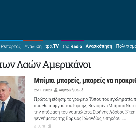
tpp.
TV
Ανασκόπηση
Πολιτισμ
Ρεπορτάζ
Ανάλυση
tpp.
Radio
 των Λαών Αμερικάνοι
Μπίμπι μπορείς, μπορείς να προκρι
25/11/2020
Λαμπρινή Θωμά
Πρώτα η είδηση: το γραφείο Τύπου του εγκληματία 
πρωθυπουργού του Ισραήλ, Βενιαμίν «Μπίμπι» Νετα
την απόφαση του νομπελίστα Ειρήνης Λόρδου Ντέηβ
γεννήματος της Βόρειας Ιρλανδίας, υπηκόου……
ΔΙΕΘΝΗ