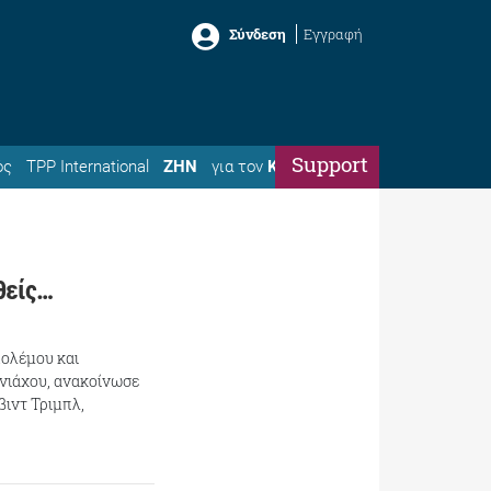
Σύνδεση
Εγγραφή
Support
ός
TPP International
ΖΗΝ
για τον
Κώστα
θείς…
πολέμου και
νιάχου, ανακοίνωσε
ιντ Τριμπλ,