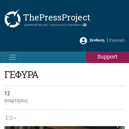
ThePressProject
powered by our
community members
Σύνδεση
Εγγραφή
Support
ΓΕΦΥΡΑ
12
αναρτήσεις
1
2
»