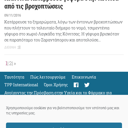
από τις βροχοπτώσεις
09/11/2016
Κατέρρευσε τα ξημερώματα, λόγω των έντονων βροχοπτώσεων
που πλήττουν το τελευταίο διήμερο το νoμό, τσιμεντένια
γέφυρα στο χωριό Λαγκάδα της Κόνιτσας. Η γέφυρα βρισκόταν
σε παραπόταμο του Σαραντάπορου και αποτελούσε…
ΔΙΕΘΝΗ
1
2
»
Ταυτότητα
Πώς λειτουργούμε
Eπικοινωνία
TPP International
Όροι Χρήσης
Ανοίγοντας την Πρόσβαση στην Υγεία και το Φάρμακο για
Όλους
Support
Χρησιμοποιούμε cookies για να βελτιστοποιούμε τον ιστότοπό μας και
τις υπηρεσίες μας.