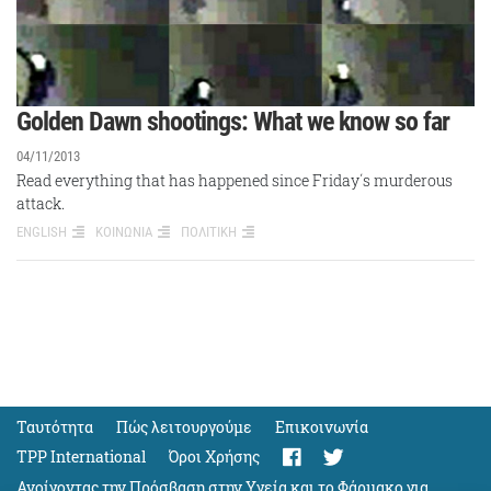
Golden Dawn shootings: What we know so far
04/11/2013
Read everything that has happened since Friday΄s murderous
attack.
ENGLISH
ΚΟΙΝΩΝΙΑ
ΠΟΛΙΤΙΚΗ
Ταυτότητα
Πώς λειτουργούμε
Eπικοινωνία
TPP International
Όροι Χρήσης
Ανοίγοντας την Πρόσβαση στην Υγεία και το Φάρμακο για