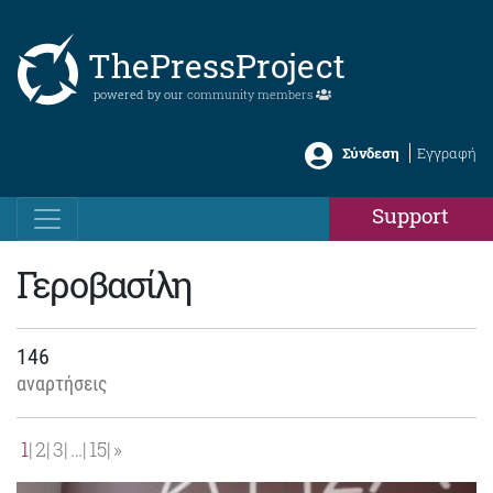
ThePressProject
powered by our
community members
Σύνδεση
Εγγραφή
Support
Γεροβασίλη
146
αναρτήσεις
1
2
3
…
15
»