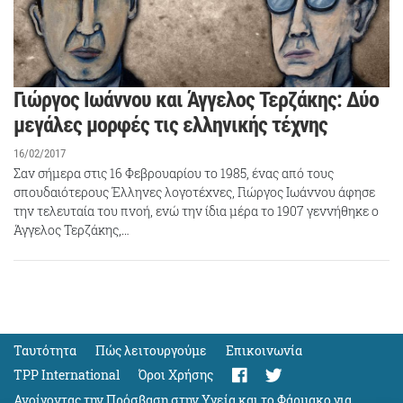
Γιώργος Ιωάννου και Άγγελος Τερζάκης: Δύο
μεγάλες μορφές τις ελληνικής τέχνης
16/02/2017
Σαν σήμερα στις 16 Φεβρουαρίου το 1985, ένας από τους
σπουδαιότερους Έλληνες λογοτέχνες, Γιώργος Ιωάννου άφησε
την τελευταία του πνοή, ενώ την ίδια μέρα το 1907 γεννήθηκε ο
Άγγελος Τερζάκης,…
Ταυτότητα
Πώς λειτουργούμε
Eπικοινωνία
TPP International
Όροι Χρήσης
Ανοίγοντας την Πρόσβαση στην Υγεία και το Φάρμακο για