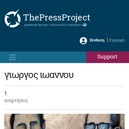
ThePressProject
powered by our
community members
Σύνδεση
Εγγραφή
Support
γιωργος ιωαννου
1
αναρτήσεις