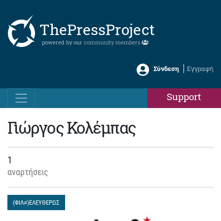
ThePressProject
powered by our
community members
Σύνδεση
Εγγραφή
Support
Γιώργος Κολέμπας
1
αναρτήσεις
(ΦΙΛ≠)ΕΛΕΥΘΕΡΩΣ