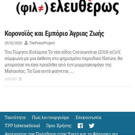
Κορονοϊός και Εμπόριο Άγριας Ζωής
29/02/2020
ThePressProject
Του Γιώργου Κολέμπα Το νέο είδος Coronavirus (2019-nCoV,
σύμφωνα με μια έκθεση στο φημισμένο περιοδικό Nature, θα
μπορούσε να έχει προέλθει από τον μυρμηγκοφάγο της
Μαλαισίας. Τα ζώα αυτά φαίνεται……
ΔΙΕΘΝΗ
Ταυτότητα
Πώς λειτουργούμε
Eπικοινωνία
TPP International
Όροι Χρήσης
Ανοίγοντας την Πρόσβαση στην Υγεία και το Φάρμακο για