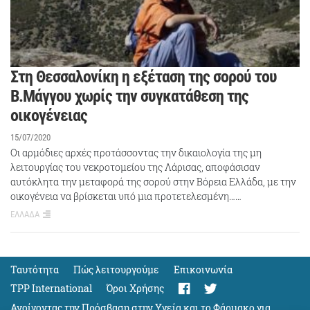
Στη Θεσσαλονίκη η εξέταση της σορού του
Β.Μάγγου χωρίς την συγκατάθεση της
οικογένειας
15/07/2020
Οι αρμόδιες αρχές προτάσσοντας την δικαιολογία της μη
λειτουργίας του νεκροτομείου της Λάρισας, αποφάσισαν
αυτόκλητα την μεταφορά της σορού στην Βόρεια Ελλάδα, με την
οικογένεια να βρίσκεται υπό μια προτετελεσμένη……
ΕΛΛΑΔΑ
Ταυτότητα
Πώς λειτουργούμε
Eπικοινωνία
TPP International
Όροι Χρήσης
Ανοίγοντας την Πρόσβαση στην Υγεία και το Φάρμακο για