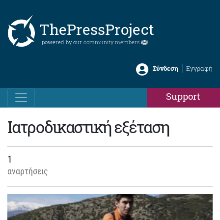
ThePressProject
powered by our
community members
Σύνδεση
Εγγραφή
Support
Ιατροδικαστική εξέταση
1
αναρτήσεις