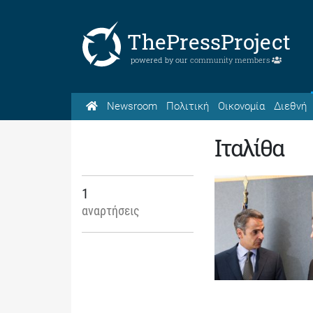
ThePressProject
powered by our
community members
Newsroom
Πολιτική
Οικονομία
Διεθνή
Ιταλίθα
1
αναρτήσεις