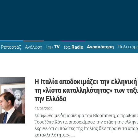
tpp.
TV
Ανασκόπηση
Πολιτισμ
Ρεπορτάζ
Ανάλυση
tpp.
Radio
Η Ιταλία αποδοκιμάζει την ελληνική
τη «λίστα καταλληλότητας» των ταξ
την Ελλάδα
04/06/2020
Σύμφωνα με δημοσίευμα του Bloomberg, ο πρωθυπου
Τσουζέπε Κόντε, αποδοκίμασε την στάση της ελλην
έκρινε ότι οι πολίτες της Ιταλίας δεν τηρούν τα απα
καταλληλότητας»……