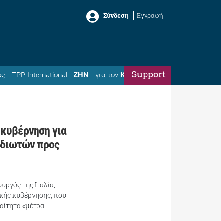
Σύνδεση
Εγγραφή
Support
ός
TPP International
ΖΗΝ
για τον
Κώστα
 κυβέρνηση για
ιδιωτών προς
ργός της Ιταλία,
ικής κυβέρνησης, που
ραίτητα «μέτρα