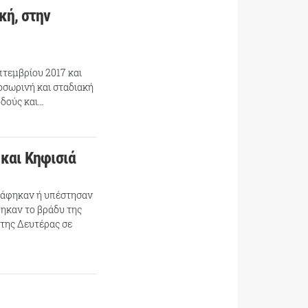
κή, στην
πτεμβρίου 2017 και
ροσωρινή και σταδιακή
οδούς και…
 και Κηφισιά
τράφηκαν ή υπέστησαν
θηκαν το βράδυ της
της Δευτέρας σε