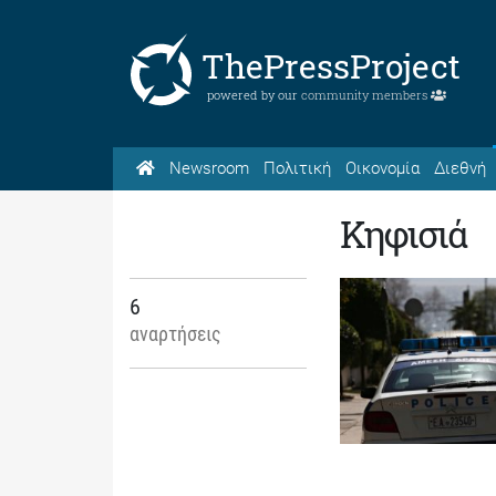
ThePressProject
powered by our
community members
Newsroom
Πολιτική
Οικονομία
Διεθνή
Κηφισιά
6
αναρτήσεις