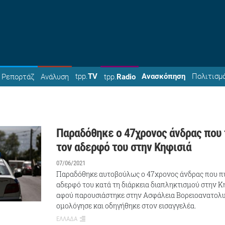
tpp.
TV
Ανασκόπηση
Πολιτισμ
Ρεπορτάζ
Ανάλυση
tpp.
Radio
Παραδόθηκε ο 47χρονος άνδρας που
τον αδερφό του στην Κηφισιά
07/06/2021
Παραδόθηκε αυτοβούλως ο 47χρονος άνδρας που π
αδερφό του κατά τη διάρκεια διαπληκτισμού στην Κη
αφού παρουσιάστηκε στην Ασφάλεια Βορειοανατολικ
ομολόγησε και οδηγήθηκε στον εισαγγελέα.
ΕΛΛΑΔΑ