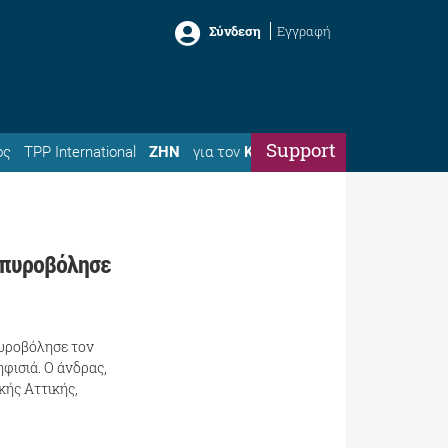
Σύνδεση
Εγγραφή
Support
ός
TPP International
ΖΗΝ
για τον
Κώστα
 πυροβόλησε
υροβόλησε τον
φισιά. Ο άνδρας,
ής Αττικής,