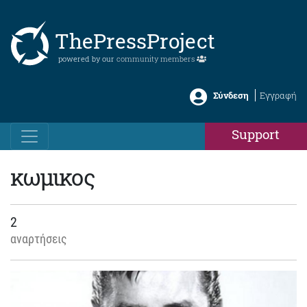
ThePressProject
powered by our
community members
Σύνδεση
Εγγραφή
Support
κωμικος
2
αναρτήσεις