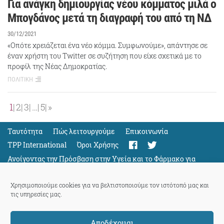
Για ανάγκη δημιουργίας νέου κόμματος μιλά ο
Μπογδάνος μετά τη διαγραφή του από τη ΝΔ
30/12/2021
«Οπότε χρειάζεται ένα νέο κόμμα. Συμφωνούμε», απάντησε σε
έναν χρήστη του Twitter σε συζήτηση που είχε σχετικά με το
προφίλ της Νέας Δημοκρατίας.
ΠΟΛΙΤΙΚΗ
1
2
3
…
5
»
Ταυτότητα
Πώς λειτουργούμε
Eπικοινωνία
TPP International
Όροι Χρήσης
Ανοίγοντας την Πρόσβαση στην Υγεία και το Φάρμακο για
Όλους
Support
Χρησιμοποιούμε cookies για να βελτιστοποιούμε τον ιστότοπό μας και
τις υπηρεσίες μας.
Αποδέχομαι