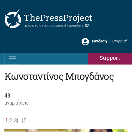
ThePressProject
powered by our
community members
Σύνδεση
Εγγραφή
Support
Κωνσταντίνος Μπογδάνος
43
αναρτήσεις
1
2
3
…
5
»