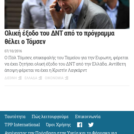
Ολική έξοδο του ΔΝΤ από το πρόγραμμα
θέλει ο Τόμσεν
07/10/2016
Ο Πόλ Τόμσεν, επικεφαλής του Ταμείου για την Ευρωπη, φέρεται
να έχει ζητήσει ολική έξοδο του ΔΝΤ από την Ελλάδα. Αντίθετη
άποψη φέρεται να έχει η Κριστίν Λαγκάρντ
ΔΙΕΘΝΗ
ΕΛΛΑΔΑ
ΟΙΚΟΝΟΜΙΑ
Ταυτότητα
Πώς λειτουργούμε
Eπικοινωνία
TPP International
Όροι Χρήσης
Ανοίγοντας την Πρόσβαση στην Υγεία και το Φάρμακο για