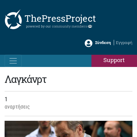
ThePressProject
powered by our
community members
Σύνδεση
Εγγραφή
Support
Λαγκάνρτ
1
αναρτήσεις