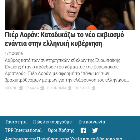
Πιέρ Λοράν: Καταδικάζω το νέο εκβιασμό
ενάντια στην ελληνική κυβέρνηση
17/12/2016
Λάβρος κατά των συντηρητικών κύκλων της Ευρωπαϊκής
Ένωσης ήταν ο πρόεδρος του κόμματος της Ευρωπαϊκής
Αριστεράς, Πιέρ Λοράν, με αφορμή το "πάγωμα" των
βραχυπρόθεσμων μέτρων για την ελάφρυνση του ελληνικού…
ΔΙΕΘΝΗ
ΕΛΛΑΔΑ
ΟΙΚΟΝΟΜΙΑ
ΠΟΛΙΤΙΚΗ
Ταυτότητα
Πώς λειτουργούμε
Eπικοινωνία
TPP International
Όροι Χρήσης
Ανοίγοντας την Πρόσβαση στην Υγεία και το Φάρμακο για