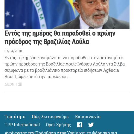
Εντός της ημέρας θα παραδοθεί ο πρώην
πρόεδρος της Βραζιλίας Λούλα
07/04/2018
Εντός της ημέρας αναμένεται να παραδοθεί στην αστυνομία ο
πρώην πρόεδρος της Βραζιλίας Λουίς Ινάσιου Λούλα ντα Σίλβα
σύμφωνα με το βραζιλιάνικο πρακτορείο ειδήσεων Agência
Brasil, ώρες μετά την παρέλευση…
ΔΙΕΘΝΗ
Ταυτότητα
Πώς λειτουργούμε
Eπικοινωνία
TPP International
Όροι Χρήσης
Ανοίγοντας την Πρόσβαση στην Υγεία και το Φάρμακο για