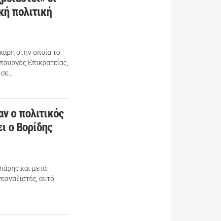
κή πολιτική
χάρη στην οποία το
υπουργός Επικρατείας,
 σε…
αν ο πολιτικός
ει ο Βορίδης
διάρης και μετά
νεοναζιστές, αυτό