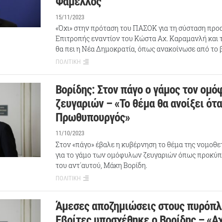
Φάμελλος
15/11/2023
«Όχι» στην πρόταση του ΠΑΣΟΚ για τη σύσταση προ
Επιτροπής εναντίον του Κώστα Αχ. Καραμανλή και 
θα πει η Νέα Δημοκρατία, όπως ανακοίνωσε από το
ΠΟΛΙΤΙΚΗ
Βορίδης: Στον πάγο ο γάμος τον ομ
ζευγαριών – «Το θέμα θα ανοίξει ότ
Πρωθυπουργός»
11/10/2023
Στον «πάγο» έβαλε η κυβέρνηση το θέμα της νομοθ
για το γάμο των ομόφυλων ζευγαριών όπως προκύπτ
του αντ΄αυτού, Μάκη Βορίδη.
ΠΟΛΙΤΙΚΗ
Άμεσες αποζημιώσεις στους πυρόπ
Εβρίτες υποσχέθηκε ο Βορίδης – «Αχ