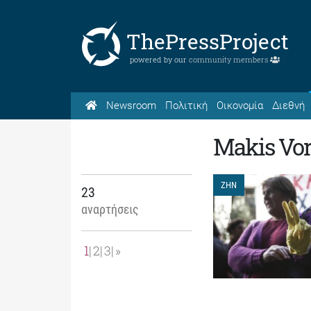
ThePressProject
powered by our
community members
Newsroom
Πολιτική
Οικονομία
Διεθνή
Makis Vor
ΖΗΝ
23
αναρτήσεις
1
2
3
»