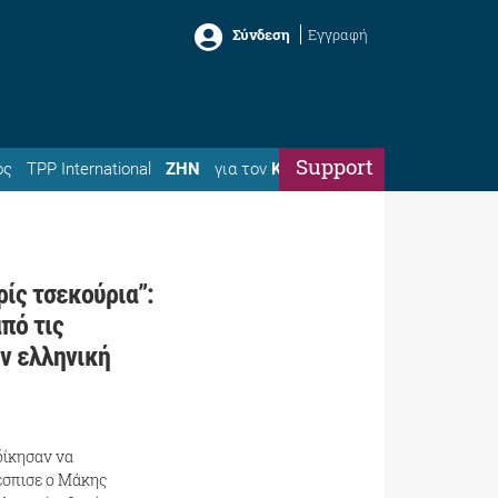
Σύνδεση
Εγγραφή
Support
ός
TPP International
ΖΗΝ
για τον
Κώστα
ρίς τσεκούρια”:
πό τις
ην ελληνική
δίκησαν να
θέσπισε ο Μάκης