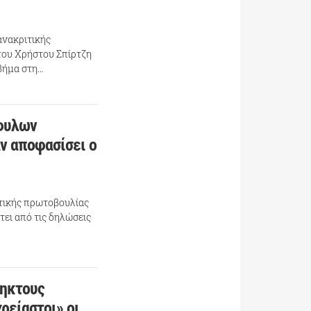
ανακριτικής
του Χρήστου Σπίρτζη
 βήμα στη…
όφυλων
αν αποφασίσει ο
ετικής πρωτοβουλίας
ει από τις δηλώσεις
ληκτους
ρείαστοι» οι