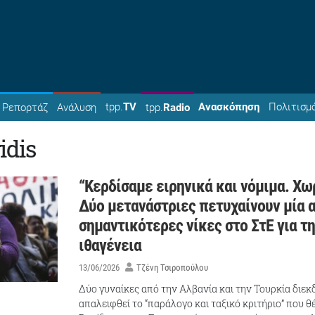
tpp.
TV
Ανασκόπηση
Πολιτισμ
Ρεπορτάζ
Ανάλυση
tpp.
Radio
idis
“Κερδίσαμε ειρηνικά και νόμιμα. Χω
Δύο μετανάστριες πετυχαίνουν μία α
σημαντικότερες νίκες στο ΣτΕ για τ
ιθαγένεια
13/06/2026
Τζένη Τσιροπούλου
Δύο γυναίκες από την Αλβανία και την Τουρκία διεκ
απαλειφθεί το “παράλογο και ταξικό κριτήριο” που 