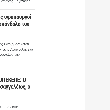
ληνικής ιθαγένειας.…
ις υφυπουργοί
 σκάνδαλο του
ος Χατζηβασιλείου,
τικής Ανάπτυξης και
τοιχείων της
 ΟΠΕΚΕΠΕ: Ο
ισαγγελέως, ο
έκυψαν από τις