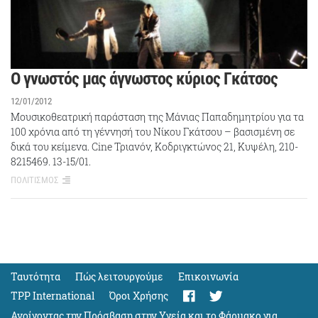
Ο γνωστός μας άγνωστος κύριος Γκάτσος
12/01/2012
Μουσικοθεατρική παράσταση της Μάνιας Παπαδημητρίου για τα
100 χρόνια από τη γέννησή του Νίκου Γκάτσου – βασισμένη σε
δικά του κείμενα. Cine Τριανόν, Κοδριγκτώνος 21, Κυψέλη, 210-
8215469. 13-15/01.
ΠΟΛΙΤΙΣΜΟΣ
Ταυτότητα
Πώς λειτουργούμε
Eπικοινωνία
TPP International
Όροι Χρήσης
Ανοίγοντας την Πρόσβαση στην Υγεία και το Φάρμακο για