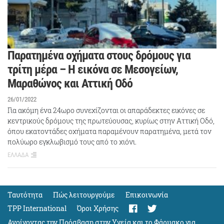
Παρατημένα οχήματα στους δρόμους για
τρίτη μέρα – Η εικόνα σε Μεσογείων,
Μαραθώνος και Αττική Οδό
26/01/2022
Για ακόμη ένα 24ωρο συνεχίζονται οι απαράδεκτες εικόνες σε
κεντρικούς δρόμους της πρωτεύουσας, κυρίως στην Αττική Οδό,
όπου εκατοντάδες οχήματα παραμένουν παρατημένα, μετά τον
πολύωρο εγκλωβισμό τους από το χιόνι.
ΕΛΛΑΔΑ
Ταυτότητα
Πώς λειτουργούμε
Eπικοινωνία
TPP International
Όροι Χρήσης
Ανοίγοντας την Πρόσβαση στην Υγεία και το Φάρμακο για